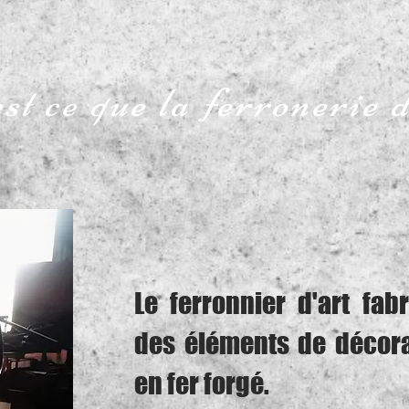
st ce que la ferronerie d
Le ferronnier d'art fabr
des éléments de décora
en fer forgé.