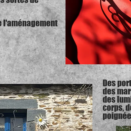
de l'aménagement
Des port
des mar
des lum
corps, d
poignées