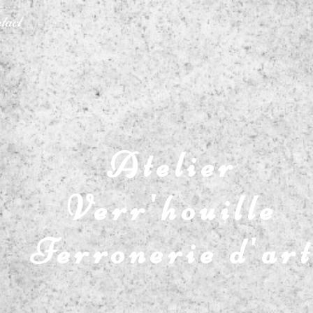
tact
Atelier
Verr'houille
Ferronerie d'ar