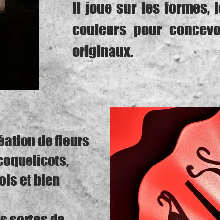
Il joue sur les formes, 
couleurs pour concev
originaux.
éation de fleurs
(coquelicots,
ols et bien
es sortes de