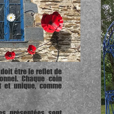
doit être le reflet de
sonnel. Chaque coin
nt et unique, comme
es présentées sont