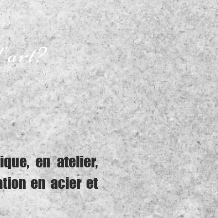
'art?
ique, en atelier,
tion en acier et