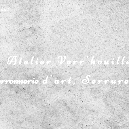
tact
Atelier Verr'houill
rronnerie
d'art, Serrur