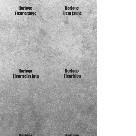
Horloge
Horloge
Fleur orange
Fleur jaune
Horloge
Horloge
Fleur acier brut
Fleur bleu
Horloge
Horloge