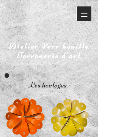
Atelier Verr'houille
Ferronerie d'art
Les horloges