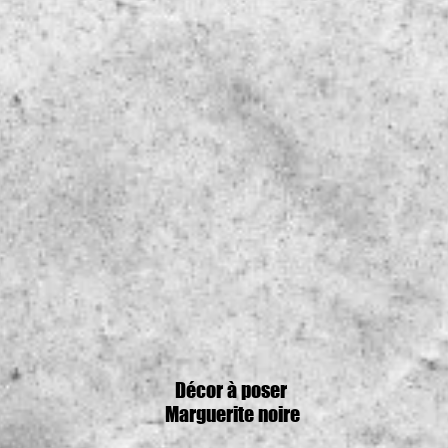
Décor à poser
Marguerite noire