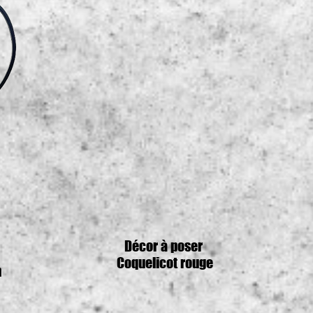
Décor à poser
Coquelicot rouge
n