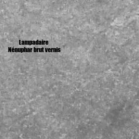
Lampadaire
Nénuphar brut vernis