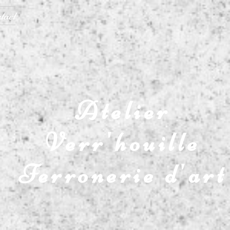
tact
Atelier
Verr'houille
Ferronerie d'art