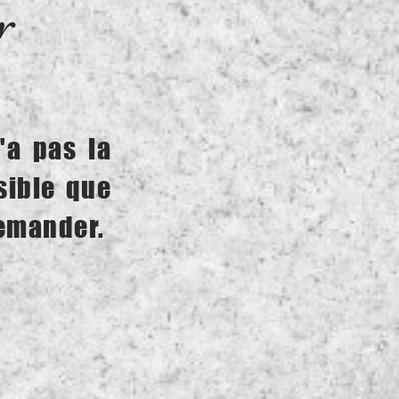
r
'a pas la
sible que
demander.