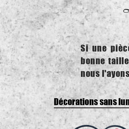
Si une pièc
bonne taille
nous l'ayons
Décorations sans lu