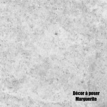
Décor à poser
Marguerite